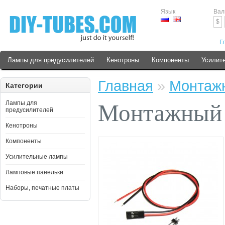
Язык
Вал
$
Г
Лампы для предусилителей
Кенотроны
Компоненты
Усилит
Главная
»
Монтаж
Категории
Лампы для
Монтажный
предусилителей
Кенотроны
Компоненты
Усилительные лампы
Ламповые панельки
Наборы, печатные платы