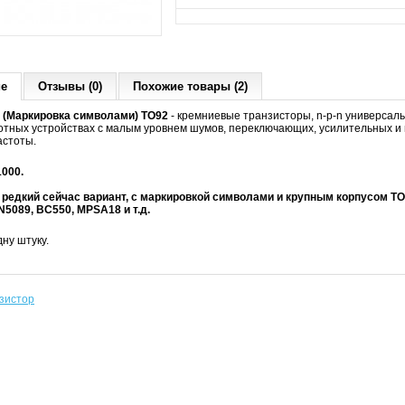
ие
Отзывы (0)
Похожие товары (2)
 (Маркировка символами) TO92
- кремниевые транзисторы, n-p-n универсал
отных устройствах с малым уровнем шумов, переключающих, усилительных и 
астоты.
1000.
редкий сейчас вариант,
с маркировкой символами и крупным корпусом TO
N5089,
BC550, MPSA18 и т.д.
ну штуку.
зистор