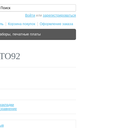
Войти
или
зарегистрироваться
ль
Корзина покупок
Оформление заказа
аборы, печатные платы
 TO92
закладки
 сравнение
ыв