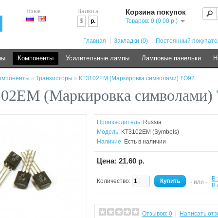
Язык
Валюта
Корзина покупок
$
р.
Товаров: 0 (0.00 р.)
Главная
Закладки (0)
Постоянный покупате
ны
Компоненты
Усилительные лампы
Ламповые панельки
Н
омпоненты
»
Транзисторы
»
КТ3102ЕМ (Маркировка символами) TO92
02ЕМ (Маркировка символами)
Производитель:
Russia
Модель:
KT3102EM (Symbols)
Наличие:
Есть в наличии
Цена: 21.60 р.
В 
Количество:
- или -
В
Отзывов: 0
|
Написать отз