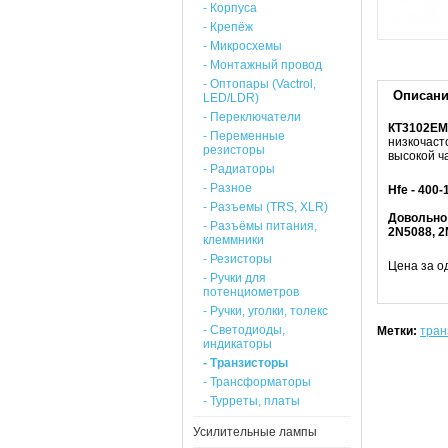
- Корпуса
- Крепёж
- Микросхемы
- Монтажный провод
- Оптопары (Vactrol,
Описан
LED/LDR)
- Переключатели
КТ3102ЕМ
- Переменные
низкочаст
резисторы
высокой ч
- Радиаторы
- Разное
Hfe - 400-
- Разъемы (TRS, XLR)
Довольно 
- Разъёмы питания,
2N5088,
2
клеммники
- Резисторы
Цена за од
- Ручки для
потенциометров
- Ручки, уголки, толекс
- Светодиоды,
Метки:
тран
индикаторы
- Транзисторы
- Трансформаторы
- Турреты, платы
Усилительные лампы