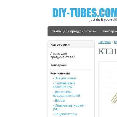
Лампы для предусилителей
Кенотро
Главная
»
К
Категории
КТ31
Лампы для
предусилителей
Кенотроны
Компоненты
- Всё для пайки
- Германиевые
транзисторы
- Держатели
предохранителей
- Диоды
- Индикаторы уровня
(VU)
- Конденсаторы