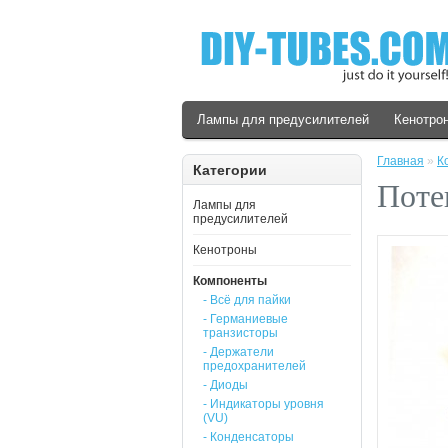
Лампы для предусилителей
Кенотро
Главная
»
К
Категории
Поте
Лампы для
предусилителей
Кенотроны
Компоненты
- Всё для пайки
- Германиевые
транзисторы
- Держатели
предохранителей
- Диоды
- Индикаторы уровня
(VU)
- Конденсаторы