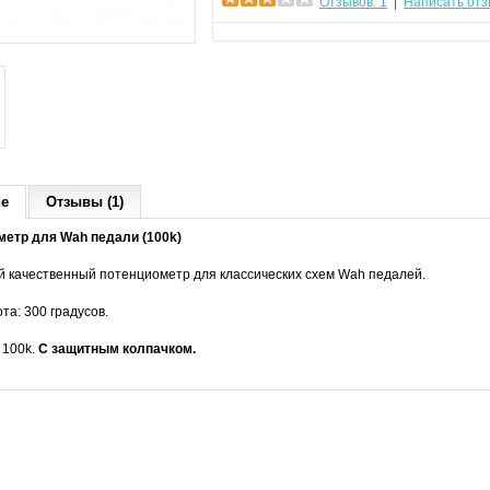
Отзывов: 1
|
Написать отз
ие
Отзывы (1)
етр для Wah педали (100k)
 качественный потенциометр для классических схем Wah педалей.
та: 300 градусов.
 100k.
С защитным колпачком.