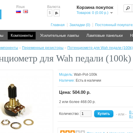
Язык
Валюта
Корзина покупок
$
р.
Товаров: 0 (0.00 р.)
Главная
Закладки (0)
Постоянный покупате
ны
Компоненты
Усилительные лампы
Ламповые панельки
Н
омпоненты
»
Переменные резисторы
»
Потенциометр для Wah педали (100k)
нциометр для Wah педали (100k)
Модель:
Wah-Pot-100k
Наличие:
Есть в наличии
Цена: 504.00 р.
2 или более 468.00 р.
В 
Количество:
- или -
В