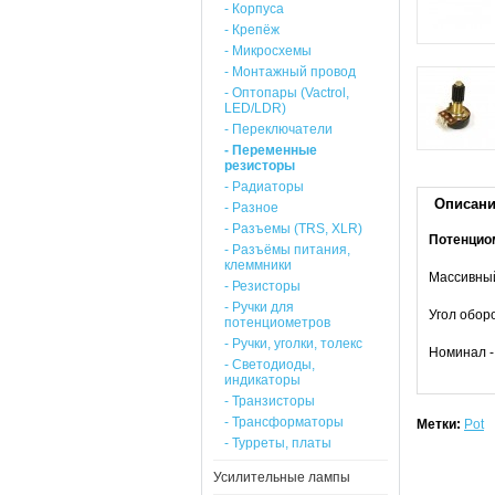
- Корпуса
- Крепёж
- Микросхемы
- Монтажный провод
- Оптопары (Vactrol,
LED/LDR)
- Переключатели
- Переменные
резисторы
- Радиаторы
Описан
- Разное
- Разъемы (TRS, XLR)
Потенциом
- Разъёмы питания,
клеммники
Массивный
- Резисторы
- Ручки для
Угол оборо
потенциометров
- Ручки, уголки, толекс
Номинал -
- Светодиоды,
индикаторы
- Транзисторы
- Трансформаторы
Метки:
Pot
- Турреты, платы
Усилительные лампы